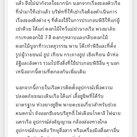
แล้ว จึงไม่น่ากังวลใจมากนัก นอกจากเรื่องของตัวเรือ
ที่นำมาให้เช่าแล้ว บริษัทที่ให้เช่าเรือต้องดำเนินการ
เรื่องของสิ่งต่าง ๆ ที่ต้องใช้ในการประกอบพิธีให้แก่ผู้
เช่าด้วย ได้แก่ ดอกไม้ไหว้แม่ย่านางเรือ พวงมาลัย
กระทงดอกไม้ 7 สี ดอกกุหลาบและกลีบดอกไม้
ดอกไม้บูชาท้าวเวสสุวรรณ พาน โต๊ะทำพิธีและที่ตั้ง
รูปผู้วายชนม์ ธูป เทียน กระถางธูป เชิงเทียน ผ้าห่อ
อัฐิและอังคาร รวมไปถึงสิ่งที่ใช้ประกอบพิธีอื่น ๆ นอก
เหนือจากนี้ตามที่ตกลงกันเพิ่มเติม
นอกจากนี้ภายในเรือควรติดตั้งอุปกรณ์เพื่อความ
ปลอดภัยขณะเดินเรือ ได้แก่ เสื้อชูชีพที่ได้รับ
มาตรฐาน ห่วงยางชูชีพ พายตะขอเกี่ยวสำหรับช่วย
คนตกน้ำ ถังออกซิเจนบริสุทธิ์ ไฟเตือนโรตาลี ไฟฉาย
แตรเรือ อุปกรณ์ส่งสัญญาณ กล้องส่องทางไกล
อุปกรณ์ดับเพลิง วิทยุสื่อสาร หรือเครื่องมือสื่อสารอื่น