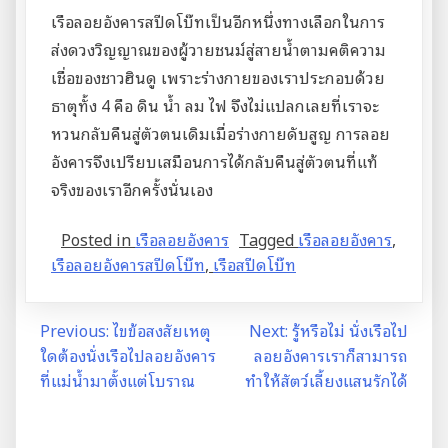
เรือลอยอังคารสปีดโบ๊ทเป็นอีกหนึ่งทางเลือกในการ
ส่งดวงวิญญาณของผู้วายชนม์สู่สายน้ำตามคติความ
เชื่อของชาวฮินดู เพราะร่างกายของเราประกอบด้วย
ธาตุทั้ง 4 คือ ดิน น้ำ ลม ไฟ จึงไม่แปลกเลยที่เราจะ
หวนกลับคืนสู่ตัวตนเดิมเมื่อร่างกายดับสูญ การลอย
อังคารจึงเปรียบเสมือนการได้กลับคืนสู่ตัวตนที่แท้
จริงของเราอีกครั้งนั่นเอง
Posted in
เรือลอยอังคาร
Tagged
เรือลอยอังคาร
,
เรือลอยอังคารสปีดโบ๊ท
,
เรือสปีดโบ๊ท
Post
Previous:
ไขข้อสงสัยเหตุ
Next:
รู้หรือไม่ นั่งเรือไป
ใดต้องนั่งเรือไปลอยอังคาร
ลอยอังคารเราก็สามารถ
navigation
ที่แม่น้ำมาตั้งแต่โบราณ
ทำให้สัตว์เลี้ยงแสนรักได้