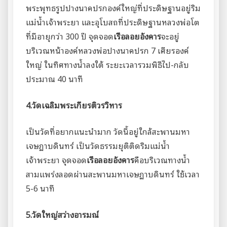
พระพุทธรูปปางนาคปรกองค์ใหญ่ที่ประดิษฐานอยู่ริม
แม่น้ำเจ้าพระยา และอุโบสถที่ประดิษฐานหลวงพ่อโต
ที่มีอายุกว่า 300 ปี จุดจอด
เรือลอยอังคาร
จะอยู่
บริเวณหน้าองค์หลวงพ่อปางนาคปรก 7 เศียรองค์
ใหญ่ ในทิศทางน้ำลงใต้ ระยะเวลารวมพิธีไป-กลับ
ประมาณ 40 นาที
4.วัดเฉลิมพระเกียรติวรวิหาร
เป็นวัดที่อยากแนะนำมาก วัดนี้อยู่ใกล้สะพานมหา
เจษฏาบดินทร์ เป็นวัดธรรมยุติติดริมแม่น้ำ
เจ้าพระยา จุดจอด
เรือลอยอังคาร
คือบริเวณทางน้ำ
สามแพร่งลอดผ่านสะพานมหาเจษฏาบดินทร์ ใช้เวลา
5-6 นาที
5.วัดใหญ่สว่างอารมณ์