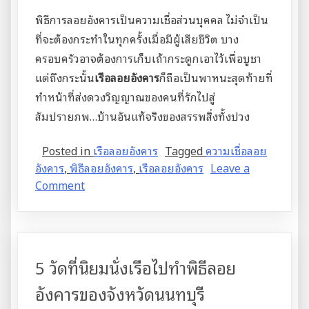
พิธีการลอยอังคารเป็นความเชื่อส่วนบุคคล ไม่จำเป็น
ที่จะต้องกระทำในทุกครั้งเมื่อมีผู้เสียชีวิต บาง
ครอบครัวอาจต้องการเก็บเถ้ากระดูกเอาไว้เพื่อบูชา
แต่ถึงกระนั้น
เรือลอยอังคาร
ก็ถือเป็นพาหนะสุดท้ายที่
ทำหน้าที่ส่งดวงวิญญาณของคนที่รักไปสู่
สัมปรายภพ…บ้านอันแท้จริงของสรรพสิ่งทั้งปวง
Posted in
เรือลอยอังคาร
Tagged
ความเชื่อลอย
อังคาร
,
พิธีลอยอังคาร
,
เรือลอยอังคาร
Leave a
on
Comment
“เรือ
ลอย
อังคาร”
พาหนะ
5 วัดที่นิยมนั่งเรือไปทำพิธีลอย
สุดท้าย
แห่ง
อังคารของจังหวัดนนทบุรี
สัมปรายภพ