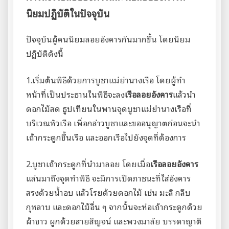
นิยมปฏิบัติในปัจจุบัน
ปัจจุบันผู้คนนิยมลอยอังคารกันมากขึ้น โดยนิยม
ปฏิบัติดังนี้
1.เริ่มต้นพิธีด้วยการบูชาแม่ย่านางเรือ โดยผู้ทำ
หน้าที่เป็นประธานในพิธีจะลง
เรือลอยอังคาร
แล้วนำ
ดอกไม้สด ธูปเทียนในพานจุดบูชาแม่ย่านางเรือที่
บริเวณหัวเรือ เพื่อกล่าวบูชาและขออนุญาตก่อนจะนำ
เถ้ากระดูกขึ้นเรือ และออกเรือไปยังจุดที่ต้องการ
2.บูชาเถ้ากระดูกที่นำมาลอย โดยเมื่อ
เรือลอยอังคาร
แล่นมาถึงจุดทำพิธี จะมีการเปิดภาชนะที่ใส่อังคาร
สรงด้วยน้ำอบ แล้วโรยด้วยดอกไม้ เช่น มะลิ กลีบ
กุหลาบ และดอกไม้อื่น ๆ จากนั้นจะห่อเถ้ากระดูกด้วย
ผ้าขาว ผูกด้วยสายสิญจน์ และพวงมาลัย บรรดาญาติ