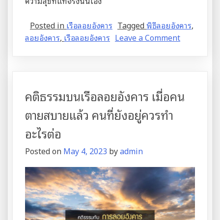
ความสุขที่แท้จริงนั่นเอง
Posted in
เรือลอยอังคาร
Tagged
พิธีลอยอังคาร
,
on
ลอยอังคาร
,
เรือลอยอังคาร
Leave a Comment
ไขข้อ
สงสัย
เหตุ
ใด
คติธรรมบนเรือลอยอังคาร เมื่อคน
ต้อง
นั่ง
ตายสบายแล้ว คนที่ยังอยู่ควรทำ
เรือ
อะไรต่อ
ไป
ลอย
Posted on
May 4, 2023
by
admin
อังคาร
ที่
แม่น้ำ
มา
ตั้งแต่