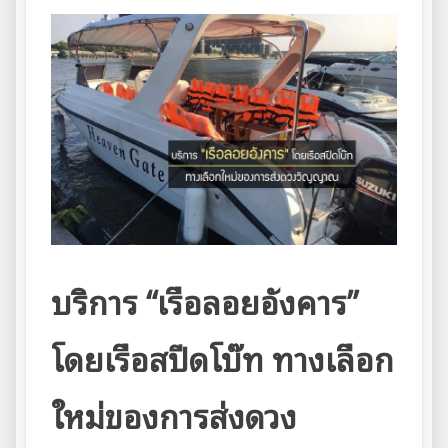
สามารถ
ทำให้
สัตว์
เลี้ยง
แสน
รัก
ได้
บริการ
“เรือลอยอังคาร”
โดยเรือสปีดโบ๊ท ทางเลือก
ใหม่ของการส่งดวง