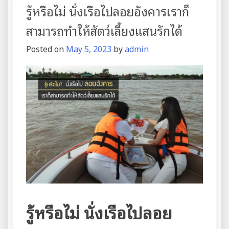
นิยม
รู้หรือไม่ นั่งเรือไปลอยอังคารเราก็
นั่ง
เรือ
สามารถทำให้สัตว์เลี้ยงแสนรักได้
ไป
Posted on
May 5, 2023
by
admin
ทำ
พิธี
ลอย
อังคาร
ของ
จังหวัด
นนทบุรี
รู้หรือไม่ นั่งเรือไปลอย