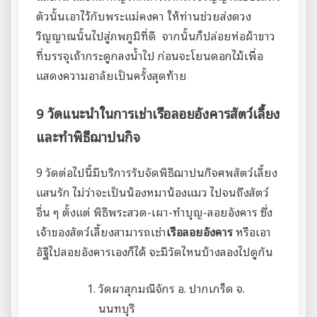
ตัวนั้นเอาไว้กับพระแม่คงคา ให้ท่านช่วยส่งดวง
วิญญาณนั้นไปสู่ภพภูมิที่ดี จากนั้นก็ปล่อยห่อผ้าขาว
ที่บรรจุเถ้ากระดูกลงน้ำไป ก่อนจะโยนดอกไม้เพื่อ
แสดงความอาลัยเป็นครั้งสุดท้าย
9 วัดแนะนำในการเช่าเรือลอยอังคารสัตว์เลี้ยง
และทำพิธีฌาปนกิจ
9 วัดต่อไปนี้มีบริการรับจัดพิธีฌาปนกิจศพสัตว์เลี้ยง
แสนรัก ไม่ว่าจะเป็นน้องหมาน้องแมว ไปจนถึงสัตว์
อื่น ๆ ตั้งแต่ พิธีพระสวด-เผา-ทำบุญ-ลอยอังคาร ซึ่ง
เจ้าของสัตว์เลี้ยงสามารถเช่า
เรือลอยอังคาร
หรือเอา
อัฐิไปลอยอังคารเองก็ได้ จะมีวัดไหนบ้างลองไปดูกัน
วัดผาสุกมณีจักร อ. ปากเกร็ด จ.
นนทบุรี