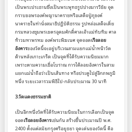
เป็นพระประธานซึ่งเป็นพระพุทธรูปปางมารวิชัย จุด
กราบขอพรองค์พญานาคราชหรือเสด็จปู่ภุชงค์
นาคราชในท่านั่งสมาธิปฏิบัติธรรม รูปหล่อเสด็จเตี่ย
กรมหลวงชุมพรเขตรอุดมศักดิ์ศาลเจ้าแม่ทับทิม ศาล
ท้าวมหาพรหม องค์พระพิฆเนศ จุดจอด
เรือลอย
อังคาร
ของวัดนี้จะอยู่บริเวณสามแยกแม่น้ำหน้าวัด
ด้านหลังเกาะเกร็ด เป็นจุดที่ได้รับความนิยมมาก
เพราะตามความเชื่อโบราณ การได้ลอยอังคารในสาม
แยกแม่น้ำถือว่าเป็นเส้นทาง หรือประตูไปสู่อีกภพภูมิ
หนึ่ง ระยะเวลารวมพิธีไป-กลับประมาณ 30 นาที
3.วัดแดงธรรมชาติ
เป็นอีกหนึ่งวัดที่ได้รับความนิยมในการเลือกเป็นจุด
จอด
เรือลอยอังคาร
เช่นกัน สร้างขึ้นประมาณปี พ.ศ.
2400 ตั้งแต่สมัยกรุงศรีอยุธยา จุดเด่นของวัดนี้ คือ