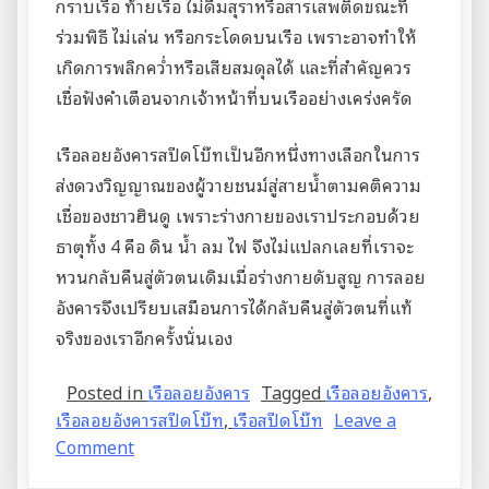
กราบเรือ ท้ายเรือ ไม่ดื่มสุราหรือสารเสพติดขณะที่
ร่วมพิธี ไม่เล่น หรือกระโดดบนเรือ เพราะอาจทำให้
เกิดการพลิกคว่ำหรือเสียสมดุลได้ และที่สำคัญควร
เชื่อฟังคำเตือนจากเจ้าหน้าที่บนเรืออย่างเคร่งครัด
เรือลอยอังคารสปีดโบ๊ทเป็นอีกหนึ่งทางเลือกในการ
ส่งดวงวิญญาณของผู้วายชนม์สู่สายน้ำตามคติความ
เชื่อของชาวฮินดู เพราะร่างกายของเราประกอบด้วย
ธาตุทั้ง 4 คือ ดิน น้ำ ลม ไฟ จึงไม่แปลกเลยที่เราจะ
หวนกลับคืนสู่ตัวตนเดิมเมื่อร่างกายดับสูญ การลอย
อังคารจึงเปรียบเสมือนการได้กลับคืนสู่ตัวตนที่แท้
จริงของเราอีกครั้งนั่นเอง
Posted in
เรือลอยอังคาร
Tagged
เรือลอยอังคาร
,
เรือลอยอังคารสปีดโบ๊ท
,
เรือสปีดโบ๊ท
Leave a
on
Comment
บริการ