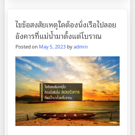
“เรือ
ลอย
อังคาร”
ไขข้อสงสัยเหตุใดต้องนั่งเรือไปลอย
โดย
เรือ
อังคารที่แม่น้ำมาตั้งแต่โบราณ
ส
Posted on
May 5, 2023
by
admin
ปีด
โบ๊ท
ทาง
เลือก
ใหม่
ของ
การ
ส่ง
ดวง
วิญญาณ