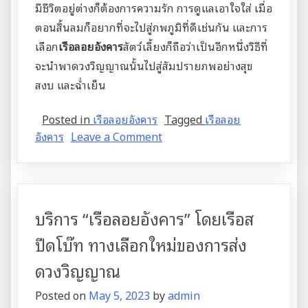
มีชีวิตอยู่ต่างก็ต้องการความรัก การดูแลเอาใจใส่ เมื่อ
ตอนสิ้นลมก็อยากที่จะไปสู่ภพภูมิที่ดีเช่นกัน และการ
เลือก
เรือลอยอังคาร
สัตว์เลี้ยงก็ถือว่าเป็นอีกหนึ่งวิธีที่
จะนำพาดวงวิญญาณนั้นไปสู่สัมปรายภพอย่างสุข
สงบ และฉ่ำเย็น
Posted in
เรือลอยอังคาร
Tagged
เรือลอย
on
อังคาร
Leave a Comment
รู้
หรือ
ไม่
นั่ง
บริการ “เรือลอยอังคาร” โดยเรือส
เรือ
ไป
ปีดโบ๊ท ทางเลือกใหม่ของการส่ง
ลอย
ดวงวิญญาณ
อังคาร
เรา
Posted on
May 5, 2023
by
admin
ก็