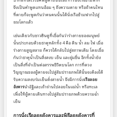
จึงเป็นคำพูดแทนอ้อม ๆ ถึงความตาย หรือถ้าคนไหน
ที่ตายก็จะพูดกันว่าคนคนนั้นได้นั่งเรือข้ามฟากไปสู่
ยมโลกแล้ว
เช่นเดียวกับชาวฮินดูที่เชื่อกันว่าร่างกายของมนุษย์
นั้นประกอบด้วยธาตุหลักทั้ง 4 คือ ดิน น้ำ ลม ไฟ เมื่อ
ร่างกายสูญสลาย ก็ควรได้กลับไปสู่สภาพเดิม โดยเชื่อ
กันว่าธาตุน้ำเป็นสิ่งสงบ เย็น และชุ่มชื่น อีกทั้งน้ำยัง
เป็นสิ่งที่จำเป็นต่อสรรพชีวิตบนโลก การที่ดวง
วิญญาณของผู้ตายจะไปสู่สัมปรายภพได้นั้นจะต้องได้
รับความสงบร่มเย็นดั่งสายน้ำ จึงมีการนั่ง
เรือลอย
อังคาร
นำอัฐิและเถ้าถ่านไปลอยในแม่น้ำ หรือทะเล
เพื่อให้ผู้ตายเดินทางไปสู่สัมปรายภพด้วยความฉ่ำ
เย็น
การนั่งเรือลอยอังคารและพิธีลอยอังคารที่